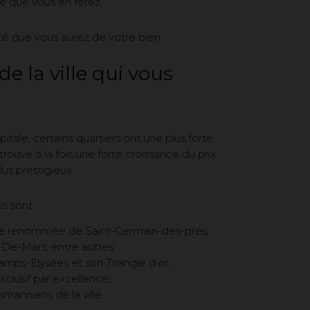
té que vous en ferez.
ilité que vous aurez de votre bien.
e la ville qui vous
itale, certains quartiers ont une plus forte
ouve à la fois une forte croissance du prix
lus prestigieux.
s sont :
de renommée de Saint-Germain-des-prés;
-De-Mars, entre autres;
mps-Elysées et son Triangle d’or;
clusif par excellence;
manniens de la ville.