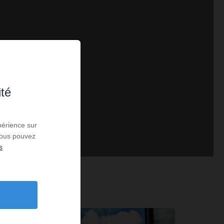
ité
périence sur
 Vous pouvez
s