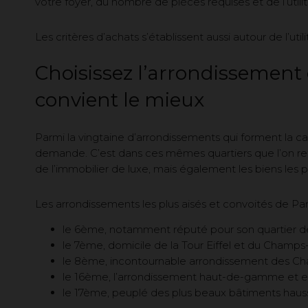
votre foyer, du nombre de pièces requises et de l’utili
Les critères d’achats s’établissent aussi autour de l’ut
Choisissez l’arrondissement d
convient le mieux
Parmi la vingtaine d’arrondissements qui forment la cap
demande. C’est dans ces mêmes quartiers que l’on retr
de l’immobilier de luxe, mais également les biens les p
Les arrondissements les plus aisés et convoités de Pari
le 6ème, notamment réputé pour son quartier 
le 7ème, domicile de la Tour Eiffel et du Champs
le 8ème, incontournable arrondissement des Cha
le 16ème, l’arrondissement haut-de-gamme et ex
le 17ème, peuplé des plus beaux bâtiments hauss