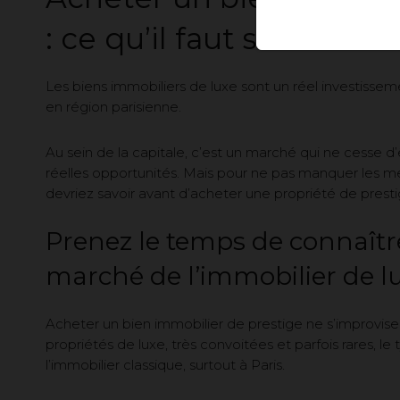
: ce qu’il faut savoir
Les biens immobiliers de luxe sont un réel investis
en région parisienne.
Au sein de la capitale, c’est un marché qui ne cesse d
réelles opportunités. Mais pour ne pas manquer les me
devriez savoir avant d’acheter une propriété de presti
Prenez le temps de connaîtr
marché de l’immobilier de l
Acheter un bien immobilier de prestige ne s’improvise p
propriétés de luxe, très convoitées et parfois rares, l
l’immobilier classique, surtout à Paris.