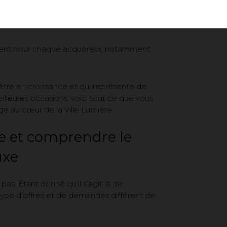
sement pour chaque acquéreur, notamment
’être en croissance et qui représente de
illeures occasions, voici tout ce que vous
ge au cœur de la Ville Lumière.
e et comprendre le
uxe
as. Étant donné qu’il s’agit là de
e type d’offres et de demandes diffèrent de