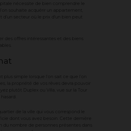
capitale nécessite de bien comprendre le
l’on souhaite acquérir un appartement,
t d’un secteur où le prix d'un bien peut
r des offres intéressantes et des biens
ables.
hat
 plus simple lorsque l’on sait ce que l’on
es, la propriété de vos rêves devra pouvoir
ez plutôt Duplex ou Villa, vue sur la Tour
u hasard.
artier de la ville qui vous correspond le
rficie dont vous avez besoin. Cette dernière
on du nombre de personnes présentes dans