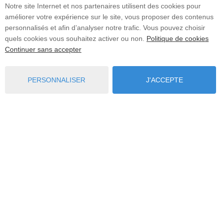
Notre site Internet et nos partenaires utilisent des cookies pour
donnes de navigation". Dès lors,
améliorer votre expérience sur le site, vous proposer des contenus
vous pouvez supprimer vos
personnalisés et afin d’analyser notre trafic. Vous pouvez choisir
cookies.
quels cookies vous souhaitez activer ou non.
Politique de cookies
Gérer les cookies et
Continuer sans accepter
paramétrer son navigateur
PERSONNALISER
J'ACCEPTE
Quel que soit votre navigateur, vous
Explorer
Favoris
Contact
restez libre de vous opposer à
l'enregistrement de cookies. Vous êtes
toutefois informé que l'accès à certains
services et rubriques des sites internet
que vous visitez pourra alors et dans
cette hypothèse être altéré.
Comment vous opposer à
l'enregistrement de
"cookies" (opt-out) ?
Il vous faut pour cela configurer votre