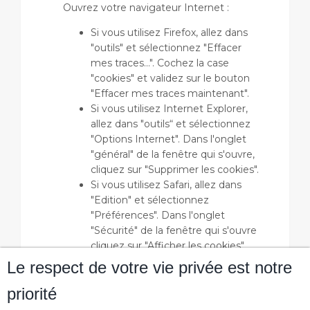
Ouvrez votre navigateur Internet :
Si vous utilisez Firefox, allez dans
"outils" et sélectionnez "Effacer
mes traces...". Cochez la case
"cookies" et validez sur le bouton
"Effacer mes traces maintenant".
Si vous utilisez Internet Explorer,
allez dans "outils“ et sélectionnez
"Options Internet". Dans l'onglet
"général" de la fenêtre qui s'ouvre,
cliquez sur "Supprimer les cookies".
Si vous utilisez Safari, allez dans
"Edition" et sélectionnez
"Préférences". Dans l'onglet
"Sécurité" de la fenêtre qui s'ouvre
cliquez sur "Afficher les cookies"
puis "Tout effacer".
Le respect de votre vie privée est notre
Si vous utilisez Google Chrome,
priorité
allez dans "outils“ et sélectionnez
"Historique", puis " effacer les