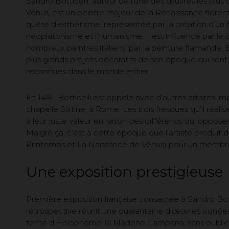
Sandro Botticelli, auteur de l’une des œuvres les plus c
Vénus, est un peintre majeur de la Renaissance florent
quête d'esthétisme, représentée par la création d’un fé
néoplatonisme et l’humanisme. Il est influencé par la 
nombreux peintres italiens, par la peinture flamande. B
plus grands projets décoratifs de son époque qui sont
reconnues dans le monde entier.
En 1481, Botticelli est appelé avec d’autres artistes im
chapelle Sixtine, à Rome. Les trois fresques qu’il réal
à leur juste valeur en raison des différends qui oppos
Malgré ça, c’est à cette époque que l’artiste produit 
Printemps et La Naissance de Vénus) pour un membre 
Une exposition prestigieuse
Première exposition française consacrée à Sandro Bott
rétrospective réunit une quarantaine d’œuvres signées d
tente d’Holopherne, la Madone Campana, sans oublier 