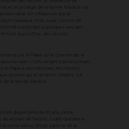
élèbres de l’histoire, la Naissance de
ine et le protégé de la famille Médicis. Sa
minin idéal, est influencée par le
culture classique, mais aussi, comme de
otticelli a participé à quelques-uns des
, encore aujourd’hui, des œuvres
portants par le Pape sur le chantier de la
ise pour les bas-côtés ne sont pas reconnues
ent le Pape à ses mécènes, les Médicis.
deux œuvres qui le rendront célèbre (Le
de la famille Médicis.
icelli depuis près de 20 ans, cette
e la main de l’artiste. Judith quittant la
la divine Vénus, éloge sublime de la