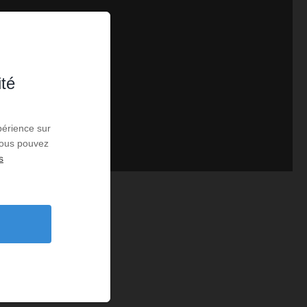
ité
périence sur
 Vous pouvez
s