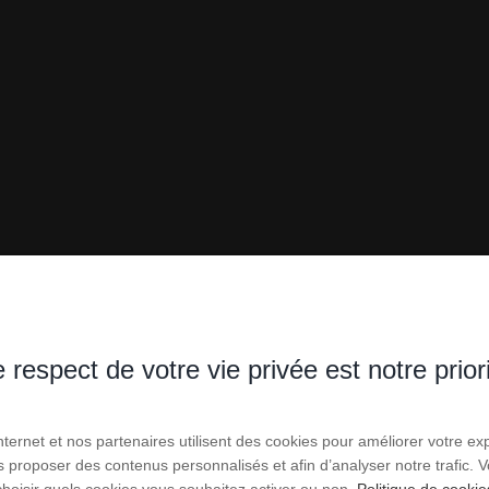
 respect de votre vie privée est notre prior
Internet et nos partenaires utilisent des cookies pour améliorer votre ex
us proposer des contenus personnalisés et afin d’analyser notre trafic.
choisir quels cookies vous souhaitez activer ou non.
Politique de cookie