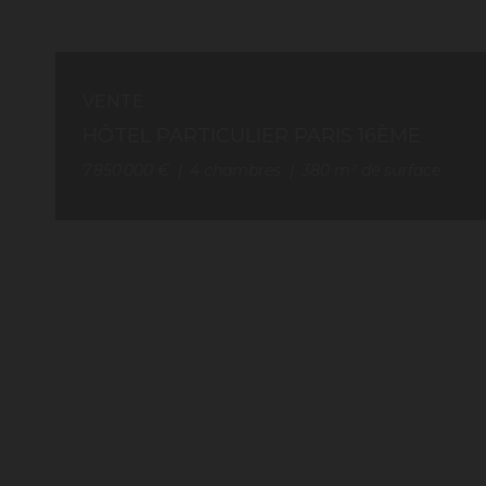
VENTE
HÔTEL PARTICULIER PARIS 16ÈME
7 850 000 €
4
chambres
380
m² de surface