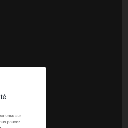
ité
périence sur
 Vous pouvez
s