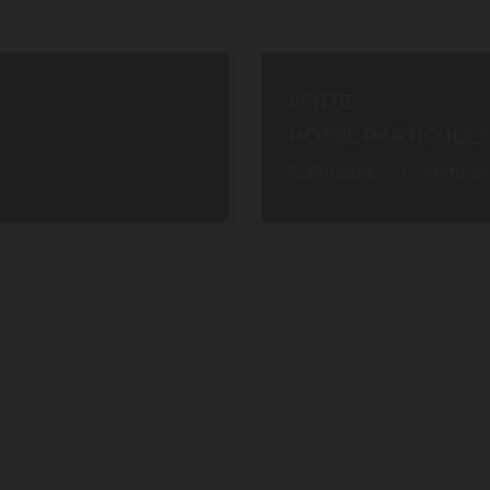
VENTE
HÔTEL PARTICULIER
7 500 000 €
3
chambres