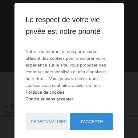
votre appartement Paris avec l'agence Coldwell
Banker® Paris.
Le respect de votre vie
privée est notre priorité
Notre site Internet et nos partenaires
utilisent des cookies pour améliorer votre
expérience sur le site, vous proposer des
contenus personnalisés et afin d’analyser
notre trafic. Vous pouvez choisir quels
cookies vous souhaitez activer ou non.
Politique de cookies
Continuer sans accepter
Aucune annonce n'a été trouvée, nous vous invitons à
élargir vos critères de recherche via le moteur ci-contre.
PERSONNALISER
J'ACCEPTE