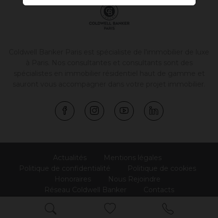
Coldwell Banker Paris est spécialiste de l'
immobilier de luxe
à Paris
. Nos consultantes et consultants sont des
spécialistes en immobilier résidentiel haut de gamme et
sauront vous accompagner dans votre projet immobilier.
Actualités
Mentions légales
Politique de confidentialité
Politique de cookies
Honoraires
Nous Rejoindre
Réseau Coldwell Banker
Contacts