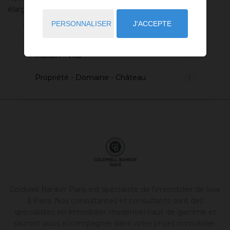
élargir vos critères de recherche via le moteur ci-contre.
PERSONNALISER
J'ACCEPTE
Changez de type de bien
Maison - Villa
1
Propriété - Domaine - Château
1
Coldwell Banker Paris est spécialiste de l'
immobilier de luxe
à Paris
. Nos consultantes et consultants sont des
spécialistes en immobilier résidentiel haut de gamme et
sauront vous accompagner dans votre projet immobilier.