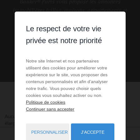
Banker® Paris vous propose les annonces
immobilières (villas, maisons, appartements et
terrains,...) à vendre en Loiret. N'hésitez pas à
visiter les
Le respect de votre vie
logements en vente en Loiret
.
privée est notre priorité
Notre site Internet et nos partenaires
utilisent des cookies pour améliorer votre
expérience sur le site, vous proposer des
contenus personnalisés et afin d’analyser
notre trafic. Vous pouvez choisir quels
cookies vous souhaitez activer ou non.
Politique de cookies
Continuer sans accepter
Aucune annonce n'a été trouvée, nous vous invitons à
élargir vos critères de recherche via le moteur ci-contre.
PERSONNALISER
J'ACCEPTE