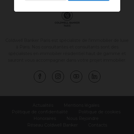
Coldwell Banker Paris est spécialiste de l'
immobilier de luxe
à Paris
. Nos consultantes et consultants sont des
spécialistes en immobilier résidentiel haut de gamme et
sauront vous accompagner dans votre projet immobilier.
Actualités
Mentions légales
Politique de confidentialité
Politique de cookies
Honoraires
Nous Rejoindre
Réseau Coldwell Banker
Contacts