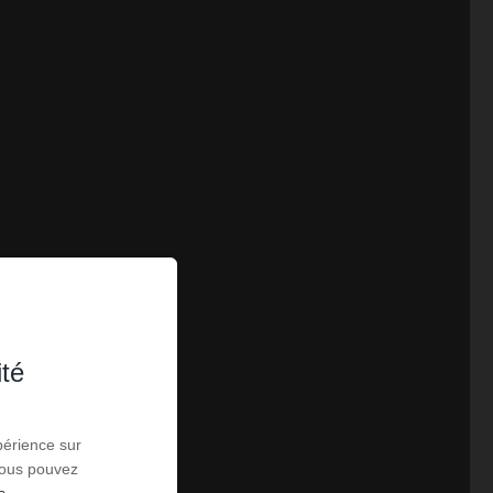
ité
périence sur
 Vous pouvez
s