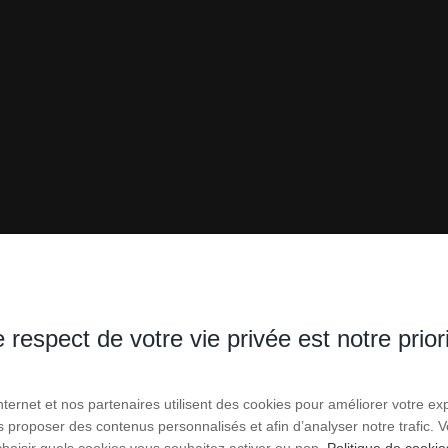
 respect de votre vie privée est notre prior
Internet et nos partenaires utilisent des cookies pour améliorer votre ex
us proposer des contenus personnalisés et afin d’analyser notre trafic.
choisir quels cookies vous souhaitez activer ou non.
Politique de cookie