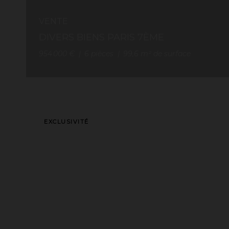
VENTE
DIVERS BIENS PARIS 7ÈME
954 000 €
6
pièces
99,6
m² de surface
EXCLUSIVITÉ